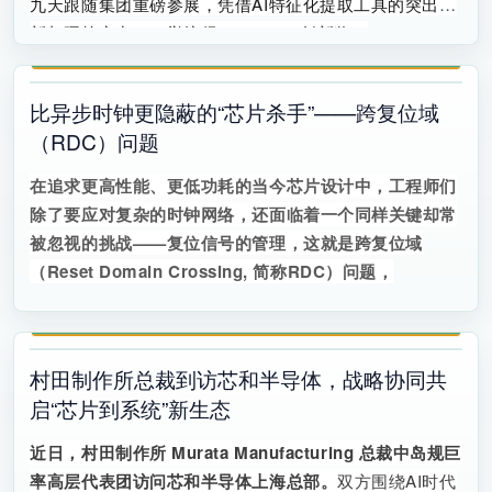
九天跟随集团重磅参展，凭借AI特征化提取工具的突出创
新与硬核实力，一举摘得2026 CITE创新奖，
比异步时钟更隐蔽的“芯片杀手”——跨复位域
（RDC）问题
在追求更高性能、更低功耗的当今芯片设计中，工程师们
除了要应对复杂的时钟网络，还面临着一个同样关键却常
被忽视的挑战
——
复位信号的管理，这就是跨复位域
（
Reset Domain Crossing,
简称
RDC
）问题，
村田制作所总裁到访芯和半导体，战略协同共
启“芯片到系统”新生态
近日，村田制作所
Murata Manufacturing
总裁中岛规巨
率高层代表团访问芯和半导体上海总部。
双方围绕AI时代