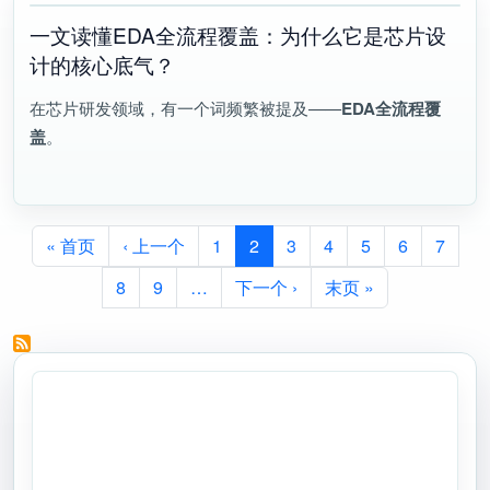
一文读懂EDA全流程覆盖：为什么它是芯片设
计的核心底气？
在芯片研发领域，有一个词频繁被提及——
EDA全流程覆
盖
。
分页
首页
前一页
« 首页
‹ 上一个
1
2
3
4
5
6
7
下一页
末页
8
9
…
下一个 ›
末页 »