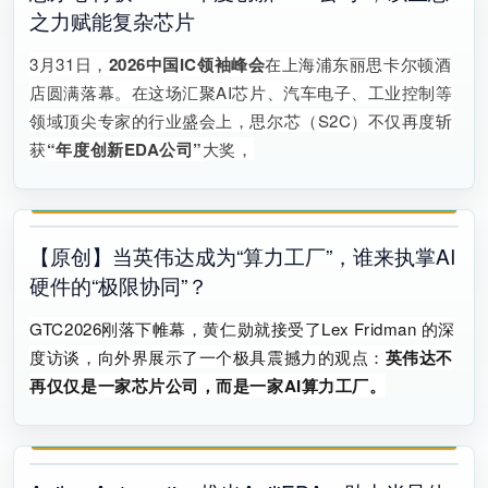
之力赋能复杂芯片
3月31日，
2026中国IC领袖峰会
在上海浦东丽思卡尔顿酒
店圆满落幕。在这场汇聚AI芯片、汽车电子、工业控制等
领域顶尖专家的行业盛会上，思尔芯（S2C）不仅再度斩
获
“年度创新EDA公司”
大奖，
【原创】当英伟达成为“算力工厂”，谁来执掌AI
硬件的“极限协同”？
GTC2026刚落下帷幕，
黄仁勋
就接受了
Lex Fridman
的深
度访谈，
向外界展示了一个极具震撼力的观点：
英伟达不
再仅仅是一家芯片公司，而是一家
AI算力工厂。