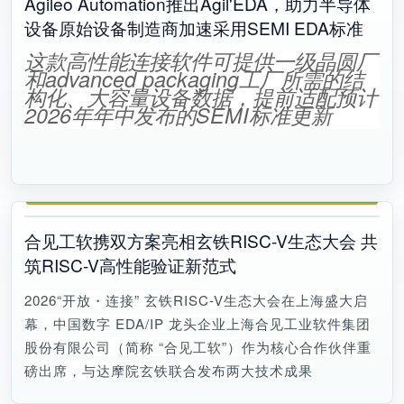
Agileo Automation推出Agil'EDA，助力半导体
设备原始设备制造商加速采用SEMI EDA标准
这款高性能连接软件可提供一级晶圆厂
和advanced packaging工厂所需的结
构化、大容量设备数据，提前适配预计
2026年年中发布的SEMI标准更新
合见工软携双方案亮相玄铁RISC-V生态大会 共
筑RISC-V高性能验证新范式
2026“开放・连接” 玄铁RISC-V生态大会在上海盛大启
幕，中国数字 EDA/IP 龙头企业上海合见工业软件集团
股份有限公司（简称 “合见工软”）作为核心合作伙伴重
磅出席，与达摩院玄铁联合发布两大技术成果