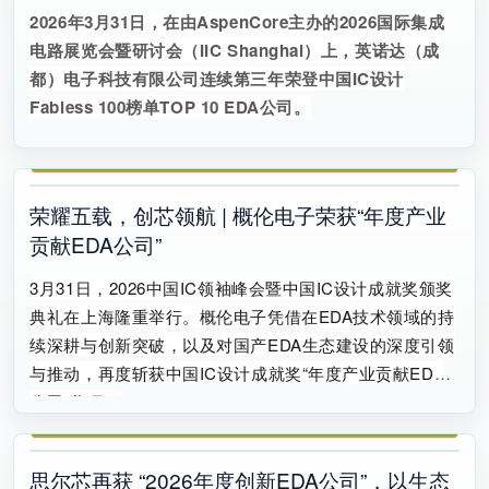
2026
年
3
月
31
日，在由
AspenCore
主办的
2026
国际集成
电路展览会暨研讨会（
IIC Shanghai
）上，英诺达（成
都）电子科技有限公司连续第三年荣登中国
IC
设计
Fabless 100
榜单
TOP 10 EDA
公司。
荣耀五载，创芯领航 | 概伦电子荣获“年度产业
贡献EDA公司”
3月31日，2026中国IC领袖峰会暨中国IC设计成就奖颁奖
典礼在上海隆重举行。概伦电子凭借在EDA技术领域的持
续深耕与创新突破，以及对国产EDA生态建设的深度引领
与推动，再度斩获中国IC设计成就奖“年度产业贡献EDA
公司”奖项。
思尔芯再获 “2026年度创新EDA公司”，以生态