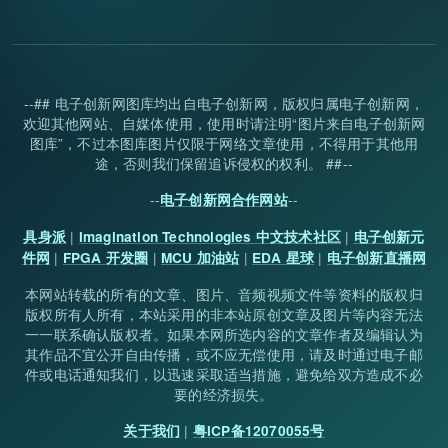
--## 电子创新网图库均出自电子创新网，版权归属电子创新网，
欢迎其他网站、自媒体使用，使用时请注明“图片来自电子创新网
图库”，不过本图库图片仅限于网络文章使用，不得用于其他用
途，否则我们保留追诉侵权的权利。 ##--
--
--
电子创新网合作网站
|
|
具身派
Imagination Technologies 中文技术社区
电子创新元
|
|
|
|
件网
FPGA 开发圈
MCU 加油站
EDA 星球
电子创新直播网
本网站转载的所有的文章、图片、音频视频文件等资料的版权归
版权所有人所有，本站采用的非本站原创文章及图片等内容无法
一一联系确认版权者。如果本网所选内容的文章作者及编辑认为
其作品不宜公开自由传播，或不应无偿使用，请及时通过电子邮
件或电话通知我们，以迅速采取适当措施，避免给双方造成不必
要的经济损失。
|
关于我们
粤ICP备12070055号