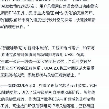
AI助教’和‘虚拟队友’。用户只需用自然语言提出功能需求
用EDA工具，完成‘生成-验证-纠错-优化’的完整闭环。
使我们能以前所未有的速度进行设计空间探索，快速验证新
ce’的理想伙伴。”
从‘智能辅助’迈向‘智能体自治’。工程师给出需求、约束与
划，并通过多智能体协同自动编排与调用 UVS+ 仿真、
形成‘生成—验证—纠错—优化’的闭环迭代，产出可交付的
且安全可控的工程体系，UDA 2.0将工程团队从大量重
回到架构决策、系统权衡与关键工程判断上。”
——智能体UDA 2.0，打造了创新的芯片设计范式，它标
AI辅助功能，迈入了流程级的AI自主驱动新阶段。智能体
”战略上的关键里程碑。作为国产数字EDA与IP领域的先行者和
工具、高速接口IP及智算组网IP等关键赛道，已获得国