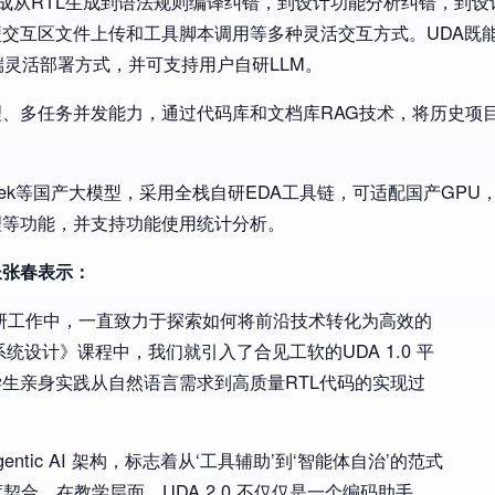
完成从RTL生成到语法规则编译纠错，到设计功能分析纠错，到
交互区文件上传和工具脚本调用等多种灵活交互方式。UDA既
端灵活部署方式，并可支持用户自研LLM。
、多任务并发能力，通过代码库和文档库RAG技术，将历史项
eek等国产大模型，采用全栈自研EDA工具链，可适配国产GPU
理等功能，并支持功能使用统计分析。
长张春表示：
研工作中，一直致力于探索如何将前沿技术转化为高效的
统设计》课程中，我们就引入了合见工软的UDA 1.0 平
学生亲身实践从自然语言需求到高质量RTL代码的实现过
ntic AI 架构，标志着从‘工具辅助’到‘智能体自治’的范式
合。在教学层面，UDA 2.0 不仅仅是一个编码助手，