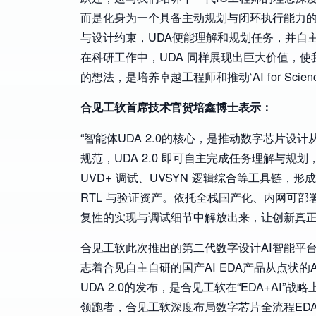
而是化身为一个具备主动规划与闭环执行能力的‘
与设计约束，UDA便能理解和规划任务，并自主调
在科研工作中，UDA 同样展现出巨大价值，
的想法，是培养卓越工程师和推动‘AI for Scien
合见工软首席技术官贺培鑫博士表示：
“智能体UDA 2.0的核心，是推动数字芯片设计
规范，UDA 2.0 即可自主完成任务理解与规
UVD+ 调试、UVSYN 逻辑综合等工具链，
RTL 与验证资产。依托全栈国产化、内网可部署
复性的实现与调试细节中解放出来，让创新真正
合见工软此次推出的第二代数字设计AI智能平台
志着合见自主自研的国产AI EDA产品从点状的
UDA 2.0的发布，是合见工软在“EDA+AI
领跑者，合见工软深度布局数字芯片全流程EDA